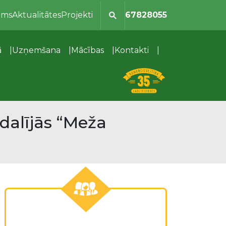
ums
Aktualitātes
Projekti
67828055
ā
Uzņemšana
Mācības
Kontakti
dalījās “Meža