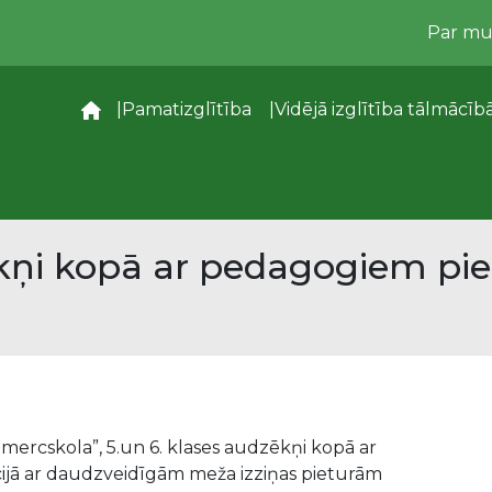
Par m
–
Pamatizglītība
Vidējā izglītība tālmācīb
ēkņi kopā ar pedagogiem pie
mercskola”, 5.un 6. klases audzēkņi kopā ar
ijā ar daudzveidīgām meža izziņas pieturām