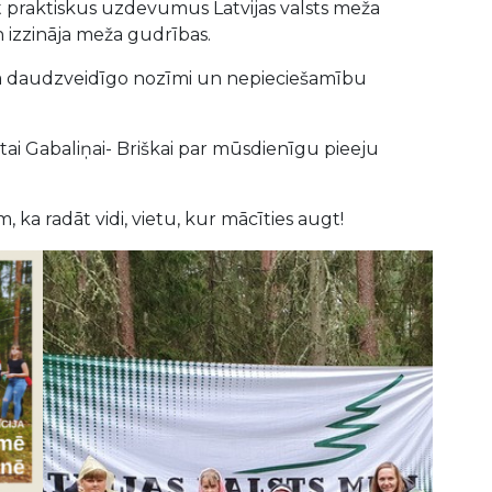
 praktiskus uzdevumus Latvijas valsts meža
n izzināja meža gudrības.
a daudzveidīgo nozīmi un nepieciešamību
itai Gabaliņai- Briškai par mūsdienīgu pieeju
m, ka radāt vidi, vietu, kur mācīties augt!