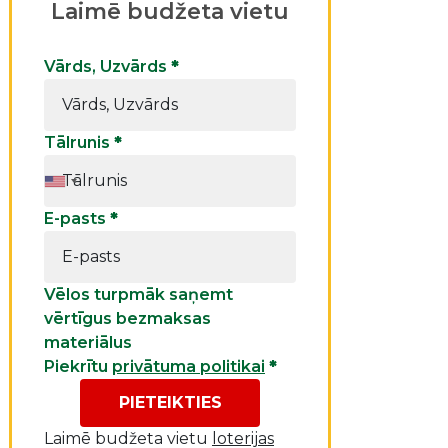
Laimē budžeta vietu
Vārds, Uzvārds
*
Tālrunis
*
E-pasts
*
Vēlos turpmāk saņemt
vērtīgus bezmaksas
materiālus
Piekrītu
privātuma politikai
*
PIETEIKTIES
Laimē budžeta vietu
loterijas