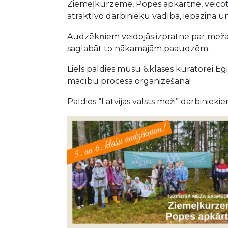
Ziemeļkurzemē, Popes apkārtnē, veicot
atraktīvo darbinieku vadībā, iepazina u
Audzēkņiem veidojās izpratne par mež
saglabāt to nākamajām paaudzēm.
Liels paldies mūsu 6.klases kuratorei Eg
mācību procesa organizēšanā!
Paldies “Latvijas valsts meži” darbiniekie