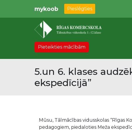
mykoob
Pieslēgties
Pieteikties mācībām
5.un 6. klases audz
ekspedīcijā”
Mūsu, Tālmācības vidusskolas “Rīgas Ko
pedagogiem, piedaloties Meža ekspedīc