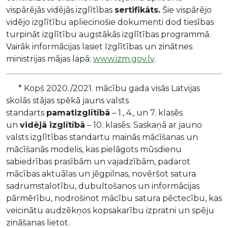
vispārējās vidējās izglītības
sertifikāts.
Šie vispārējo
vidējo izglītību apliecinošie dokumenti dod tiesības
turpināt izglītību augstākās izglītības programmā.
Vairāk informācijas lasiet Izglītības un zinātnes
ministrijas mājas lapā:
www.izm.gov.lv
.
* Kopš 2020./2021. mācību gada visās Latvijas
skolās stājas spēkā jauns valsts
standarts
pamatizglītībā
– 1., 4., un 7. klasēs
un
vidējā izglītībā
– 10. klasēs. Saskaņā ar jauno
valsts izglītības standartu mainās mācīšanas un
mācīšanās modelis, kas pielāgots mūsdienu
sabiedrības prasībām un vajadzībām, padarot
mācības aktuālas un jēgpilnas, novēršot satura
sadrumstalotību, dubultošanos un informācijas
pārmērību, nodrošinot mācību satura pēctecību, kas
veicinātu audzēkņos kopsakarību izpratni un spēju
zināšanas lietot.