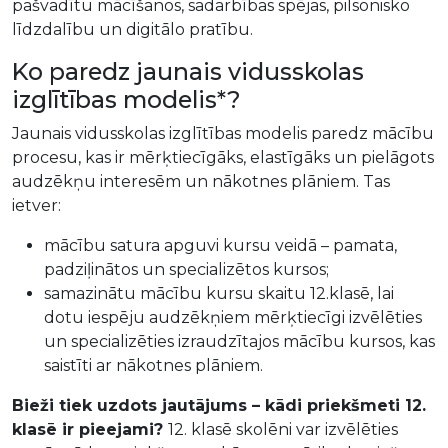
pašvadītu mācīšanos, sadarbības spējas, pilsonisko
līdzdalību un digitālo pratību.
Ko paredz jaunais vidusskolas
izglītības modelis*?
Jaunais vidusskolas izglītības modelis paredz mācību
procesu, kas ir mērķtiecīgāks, elastīgāks un pielāgots
audzēkņu interesēm un nākotnes plāniem. Tas
ietver:
mācību satura apguvi kursu veidā – pamata,
padziļinātos un specializētos kursos;
samazinātu mācību kursu skaitu 12.klasē, lai
dotu iespēju audzēkņiem mērķtiecīgi izvēlēties
un specializēties izraudzītajos mācību kursos, kas
saistīti ar nākotnes plāniem.
Bieži tiek uzdots jautājums – kādi priekšmeti 12.
klasē ir pieejami?
12. klasē skolēni var izvēlēties