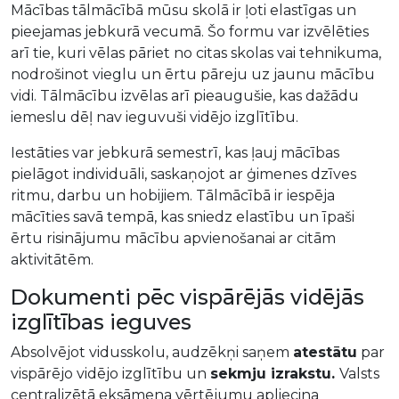
Mācības tālmācībā mūsu skolā ir ļoti elastīgas un
pieejamas jebkurā vecumā. Šo formu var izvēlēties
arī tie, kuri vēlas pāriet no citas skolas vai tehnikuma,
nodrošinot vieglu un ērtu pāreju uz jaunu mācību
vidi. Tālmācību izvēlas arī pieaugušie, kas dažādu
iemeslu dēļ nav ieguvuši vidējo izglītību.
Iestāties var jebkurā semestrī, kas ļauj mācības
pielāgot individuāli, saskaņojot ar ģimenes dzīves
ritmu, darbu un hobijiem. Tālmācībā ir iespēja
mācīties savā tempā, kas sniedz elastību un īpaši
ērtu risinājumu mācību apvienošanai ar citām
aktivitātēm.
Dokumenti pēc vispārējās vidējās
izglītības ieguves
Absolvējot vidusskolu, audzēkņi saņem
atestātu
par
vispārējo vidējo izglītību un
sekmju izrakstu.
Valsts
centralizētā eksāmena vērtējumu apliecina