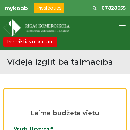
mykoob
Pieslēgties
67828055
Pieteikties mācībām
Vidējā izglītība tālmācībā
Laimē budžeta vietu
Vārds, Uzvārds
*