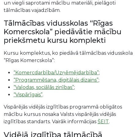
un viegli saprotami mācību materiāli, pielāgoti
tālmācības vajadzībām.
Tālmācības vidusskolas “Rīgas
Komercskola” piedāvātie mācību
priekšmetu kursu komplekti
Kursu komplektus, ko piedāvā tālmācības vidusskola
“Rīgas Komercskola”:
“Komercdarbība/Uzņēmējdarbība”
;
“Programmēšana, digitālais dizains”
;
“Valodas, sociālās zinības”
;
“Vispārīgais”
.
Vispārējās vidējās izglītības programmā obligātos
mācību kursus nosaka Valsts vispārējās vidējās
izglītības standarts. Vairāk informācijas
ŠEIT
.
Vidējā izglītība tālmācībā