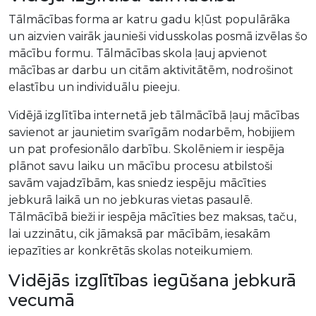
Tālmācības forma ar katru gadu kļūst populārāka
un aizvien vairāk jaunieši vidusskolas posmā izvēlas šo
mācību formu. Tālmācības skola ļauj apvienot
mācības ar darbu un citām aktivitātēm, nodrošinot
elastību un individuālu pieeju.
Vidējā izglītība internetā jeb tālmācībā ļauj mācības
savienot ar jaunietim svarīgām nodarbēm, hobijiem
un pat profesionālo darbību. Skolēniem ir iespēja
plānot savu laiku un mācību procesu atbilstoši
savām vajadzībām, kas sniedz iespēju mācīties
jebkurā laikā un no jebkuras vietas pasaulē.
Tālmācībā bieži ir iespēja mācīties bez maksas, taču,
lai uzzinātu, cik jāmaksā par mācībām, iesakām
iepazīties ar konkrētās skolas noteikumiem.
Vidējās izglītības iegūšana jebkurā
vecumā