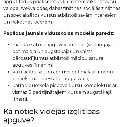
apgūt tādus priekšmetus kā matemātika, latviešu
valoda, svešvalodas, dabaszinātnes, sociālās zinātnes
un specializētos kursus atbilstoši savām interesēm
un nākotnes iecerēm.
Papildus jaunais vidusskolas modelis paredz:
mācību satura apguvi 3 līmeņos (vispārīgajā,
optimālajā un augstākajā) un valsts
pārbaudījumus atbilstoši mācību satura
apguves līmenim;
ka mācību satura apguve optimālajā līmenī ir
pietiekama, lai iestātos augstskolā;
katra vidusskola piedāvā kursu komplektus ar
vismaz 3 padziļinātajiem kursiem augstākajā
līmenī.
Kā notiek vidējās izglītības
apguve?