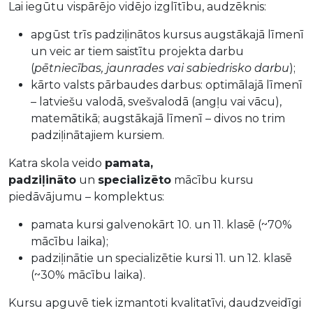
Lai iegūtu vispārējo vidējo izglītību, audzēknis:
apgūst trīs padziļinātos kursus augstākajā līmenī
un veic ar tiem saistītu projekta darbu
(
pētniecības, jaunrades vai sabiedrisko darbu
);
kārto valsts pārbaudes darbus: optimālajā līmenī
– latviešu valodā, svešvalodā (angļu vai vācu),
matemātikā; augstākajā līmenī – divos no trim
padziļinātajiem kursiem.
Katra skola veido
pamata,
padziļināto
un
specializēto
mācību kursu
piedāvājumu – komplektus:
pamata kursi galvenokārt 10. un 11. klasē (~70%
mācību laika);
padziļinātie un specializētie kursi 11. un 12. klasē
(~30% mācību laika).
Kursu apguvē tiek izmantoti kvalitatīvi, daudzveidīgi