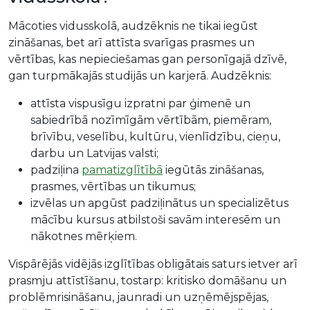
Mācoties vidusskolā, audzēknis ne tikai iegūst
zināšanas, bet arī attīsta svarīgas prasmes un
vērtības, kas nepieciešamas gan personīgajā dzīvē,
gan turpmākajās studijās un karjerā. Audzēknis:
attīsta vispusīgu izpratni par ģimenē un
sabiedrībā nozīmīgām vērtībām, piemēram,
brīvību, veselību, kultūru, vienlīdzību, cieņu,
darbu un Latvijas valsti;
padziļina
pamatizglītībā
iegūtās zināšanas,
prasmes, vērtības un tikumus;
izvēlas un apgūst padziļinātus un specializētus
mācību kursus atbilstoši savām interesēm un
nākotnes mērķiem.
Vispārējās vidējās izglītības obligātais saturs ietver arī
prasmju attīstīšanu, tostarp: kritisko domāšanu un
problēmrisināšanu, jaunradi un uzņēmējspējas,