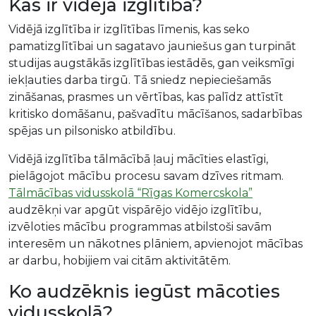
Kas ir vidējā izglītība?
Vidējā izglītība ir izglītības līmenis, kas seko
pamatizglītībai un sagatavo jauniešus gan turpināt
studijas augstākās izglītības iestādēs, gan veiksmīgi
iekļauties darba tirgū. Tā sniedz nepieciešamās
zināšanas, prasmes un vērtības, kas palīdz attīstīt
kritisko domāšanu, pašvadītu mācīšanos, sadarbības
spējas un pilsonisko atbildību.
Vidējā izglītība tālmācībā ļauj mācīties elastīgi,
pielāgojot mācību procesu savam dzīves ritmam.
Tālmācības vidusskolā “Rīgas Komercskola”
audzēkņi var apgūt vispārējo vidējo izglītību,
izvēloties mācību programmas atbilstoši savām
interesēm un nākotnes plāniem, apvienojot mācības
ar darbu, hobijiem vai citām aktivitātēm.
Ko audzēknis iegūst mācoties
vidusskolā?