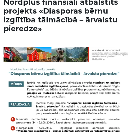
Nordplus finansiāli atbalstīts
projekts «Diasporas bērnu
izglītība tālmācībā – ārvalstu
pieredze»