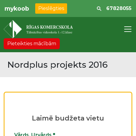
mykoob
Pieslēgties
67828055
Pieteikties mācībām
Nordplus projekts 2016
Laimē budžeta vietu
Vārds, Uzvārds
*