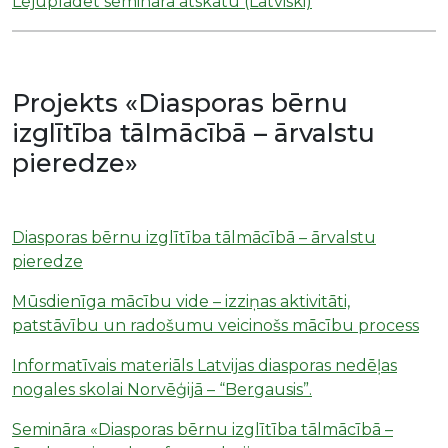
Lejuplādēt semināra atskatu (Latviski)
Projekts «Diasporas bērnu
izglītība tālmācībā – ārvalstu
pieredze»
Diasporas bērnu izglītība tālmācībā – ārvalstu
pieredze
Mūsdienīga mācību vide – izziņas aktivitāti,
patstāvību un radošumu veicinošs mācību process
Informatīvais materiāls Latvijas diasporas nedēļas
nogales skolai Norvēģijā – “Bergausis”.
Semināra «Diasporas bērnu izglītība tālmācībā –