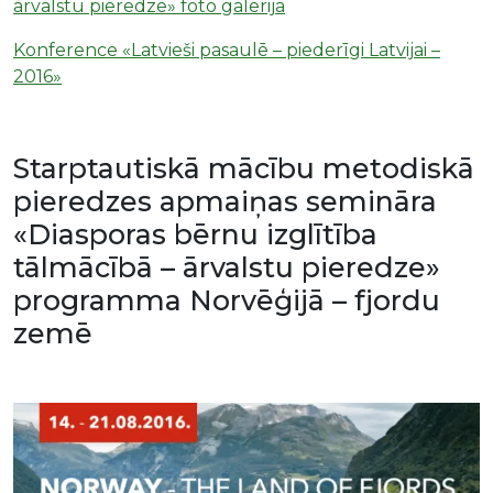
ārvalstu pieredze» foto galerija
Konference «Latvieši pasaulē – piederīgi Latvijai –
2016»
Starptautiskā mācību metodiskā
pieredzes apmaiņas semināra
«Diasporas bērnu izglītība
tālmācībā – ārvalstu pieredze»
programma Norvēģijā – fjordu
zemē