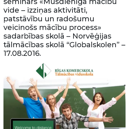
seminārs «Mūsdienīga mācību
vide – izziņas aktivitāti,
patstāvību un radošumu
veicinošs mācību process»
sadarbības skolā – Norvēģijas
tālmācības skolā “Globalskolen” –
17.08.2016.