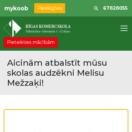
mykoob
Pieslēgties
67828055
Pieteikties mācībām
Aicinām atbalstīt mūsu
skolas audzēkni Melisu
Mežzaķi!