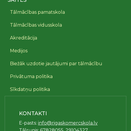
Tālmācības pamatskola
Tālmācības vidusskola
Akreditācija
Medijos
Biežāk uzdotie jautājumi par tālmācību
Privātuma politika
Sīkdatņu politika
KONTAKTI
E-pasts:
info@rigaskomercskola.lv
Tālrunis:
67828055
,
29104327