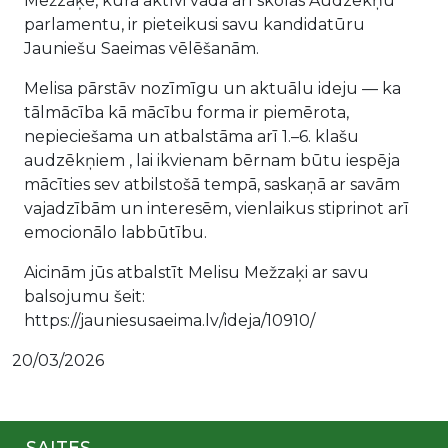
Mežzaķe, kura aktīvi vada arī skolas Audzēkņu
parlamentu, ir pieteikusi savu kandidatūru
Jauniešu Saeimas vēlēšanām.
Melisa pārstāv nozīmīgu un aktuālu ideju — ka
tālmācība kā mācību forma ir piemērota,
nepieciešama un atbalstāma arī 1.–6. klašu
audzēkņiem , lai ikvienam bērnam būtu iespēja
mācīties sev atbilstošā tempā, saskaņā ar savām
vajadzībām un interesēm, vienlaikus stiprinot arī
emocionālo labbūtību.
Aicinām jūs atbalstīt Melisu Mežzaķi ar savu
balsojumu šeit:
https://jauniesusaeima.lv/ideja/10910/
20/03/2026
SAITES