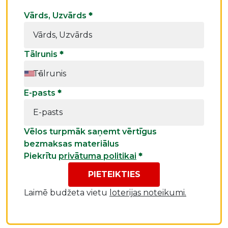
Vārds, Uzvārds
*
Tālrunis
*
E-pasts
*
Vēlos turpmāk saņemt vērtīgus
bezmaksas materiālus
Piekrītu
privātuma politikai
*
PIETEIKTIES
Laimē budžeta vietu
loterijas noteikumi.