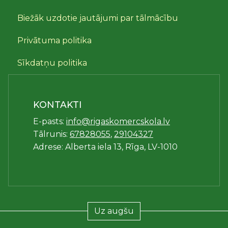
Biežāk uzdotie jautājumi par tālmācību
Privātuma politika
Sīkdatņu politika
KONTAKTI
E-pasts:
info@rigaskomercskola.lv
Tālrunis:
67828055
,
29104327
Adrese: Alberta iela 13, Rīga, LV-1010
Uz augšu