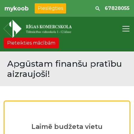
mykoob
Pieslēgties
67828055
Pieteikties mācībām
Apgūstam finanšu pratību
aizraujoši!
Laimē budžeta vietu