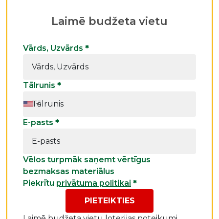
Laimē budžeta vietu
Vārds, Uzvārds
*
Tālrunis
*
E-pasts
*
Vēlos turpmāk saņemt vērtīgus
bezmaksas materiālus
Piekrītu
privātuma politikai
*
PIETEIKTIES
Laimē budžeta vietu
loterijas noteikumi.