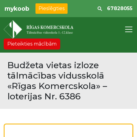
mykoob
Pieslēgties
67828055
Pieteikties mācībām
Budžeta vietas izloze
tālmācības vidusskolā
«Rīgas Komercskola» –
loterijas Nr. 6386