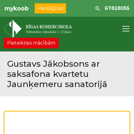
mykoob
Pieslēgties
67828055
Pieteikties mācībām
Gustavs Jākobsons ar
saksafona kvartetu
Jaunķemeru sanatorijā