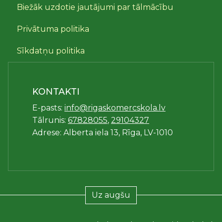
Biežāk uzdotie jautājumi par tālmācību
Privātuma politika
Sīkdatņu politika
KONTAKTI
E-pasts:
info@rigaskomercskola.lv
Tālrunis:
67828055
,
29104327
Adrese: Alberta iela 13, Rīga, LV-1010
Uz augšu