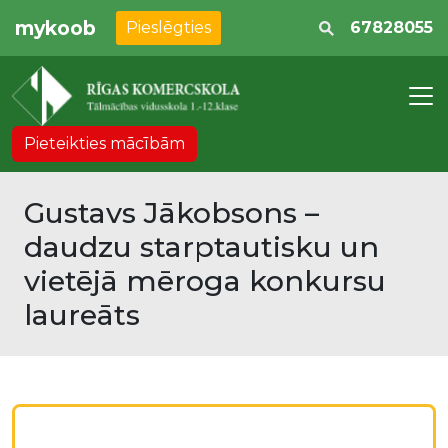
mykoob
Pieslēgties
67828055
Pieteikties mācībām
Gustavs Jākobsons –
daudzu starptautisku un
vietējā mēroga konkursu
laureāts