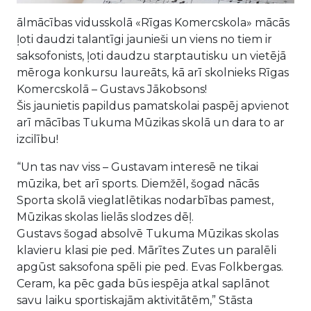
ālmācības vidusskolā «Rīgas Komercskola» mācās
ļoti daudzi talantīgi jaunieši un viens no tiem ir
saksofonists, ļoti daudzu starptautisku un vietējā
mēroga konkursu laureāts, kā arī skolnieks Rīgas
Komercskolā – Gustavs Jākobsons!
Šis jaunietis papildus pamatskolai paspēj apvienot
arī mācības Tukuma Mūzikas skolā un dara to ar
izcilību!
“Un tas nav viss – Gustavam interesē ne tikai
mūzika, bet arī sports. Diemžēl, šogad nācās
Sporta skolā vieglatlētikas nodarbības pamest,
Mūzikas skolas lielās slodzes dēļ.
Gustavs šogad absolvē Tukuma Mūzikas skolas
klavieru klasi pie ped. Mārītes Zutes un paralēli
apgūst saksofona spēli pie ped. Evas Folkbergas.
Ceram, ka pēc gada būs iespēja atkal saplānot
savu laiku sportiskajām aktivitātēm,” Stāsta