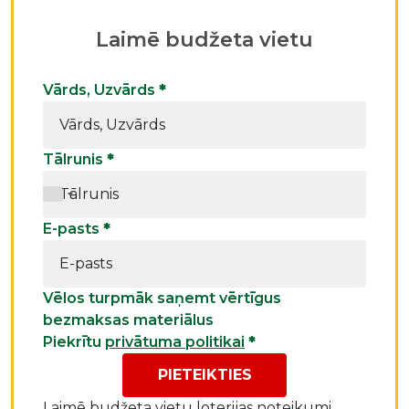
Laimē budžeta vietu
Vārds, Uzvārds
*
Tālrunis
*
E-pasts
*
Vēlos turpmāk saņemt vērtīgus
bezmaksas materiālus
Piekrītu
privātuma politikai
*
PIETEIKTIES
Laimē budžeta vietu
loterijas noteikumi.