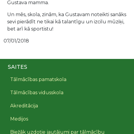
Gustava mamma.
Un mēs, skola, zinām, ka Gustavam noteikti sanāks
sevi pierādīt ne tikai kā talantīgu un izcilu mūziķi,
bet arī kā sportistu!
07/01/2018
SAITES
Tālmācības pamatskola
Tālmācības vidusskola
Akreditācija
Medijos
Biežāk uzdotie jautājumi par tālmācību