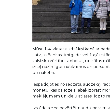
Mūsu 1.-4. klases audzēkņi kopā ar ped
Latvijas Bankas simtgadei veltītajā izst
valstisko vērtību simbolus, unikālus mā
izceļ nozīmīgus notikumus un personības
un nākotni.
Iespaidojoties no redzētā, audzēkņi rad
monētu, kas palīdzēja labāk izprast mo
meklējumiem un ideju atlases līdz to real
Izstāde aicina novērtēt naudu ne vien 