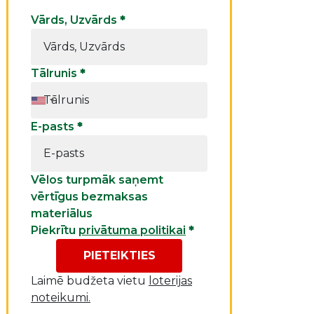
Vārds, Uzvārds
*
Tālrunis
*
E-pasts
*
Vēlos turpmāk saņemt
vērtīgus bezmaksas
materiālus
Piekrītu
privātuma politikai
*
PIETEIKTIES
Laimē budžeta vietu
loterijas
noteikumi.