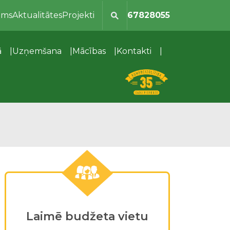
ums
Aktualitātes
Projekti
67828055
ā
Uzņemšana
Mācības
Kontakti
Laimē budžeta vietu