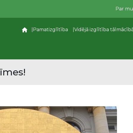
Par m
–
Pamatizglītība
Vidējā izglītība tālmācīb
zīmes!