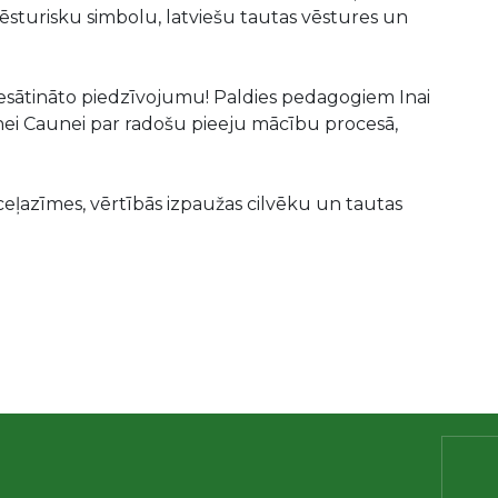
vēsturisku simbolu, latviešu tautas vēstures un
piesātināto piedzīvojumu! Paldies pedagogiem Inai
tīnei Caunei par radošu pieeju mācību procesā,
 ceļazīmes, vērtībās izpaužas cilvēku un tautas