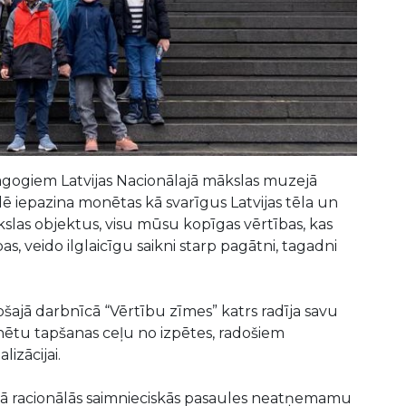
agogiem Latvijas Nacionālajā mākslas muzejā
ādē iepazina monētas kā svarīgus Latvijas tēla un
kslas objektus, visu mūsu kopīgas vērtības, kas
, veido ilglaicīgu saikni starp pagātni, tagadni
ošajā darbnīcā “Vērtību zīmes” katrs radīja savu
nētu tapšanas ceļu no izpētes, radošiem
izācijai.
kā racionālās saimnieciskās pasaules neatņemamu