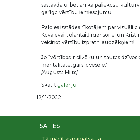
sastāvdaļu, bet arī kā paliekošu kultūr
garīgo vērtību iemiesojumu.
Paldies izstādes rīkotājiem par vizuāli 
Kovaļevai, Jolantai Jirgensonei un Kris
veicinot vērtību izpratni audzēkņiem!
Jo “vērtības ir cilvēku un tautas dzīves
mentalitāte, gars, dvēsele.”
/Augusts Milts/
Skatīt
galeriju.
12/11/2022
SAITES
Tālmācības pamatskola