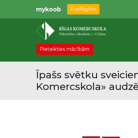
mykoob
Pieslēgties
Pieteikties mācībām
Īpašs svētku sveici
Komercskola» audz