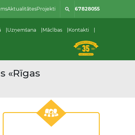
ums
Aktualitātes
Projekti
67828055
ā
Uzņemšana
Mācības
Kontakti
as «Rīgas