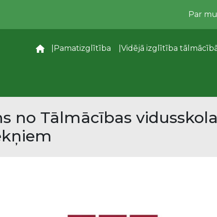
Par m
–
Pamatizglītība
Vidējā izglītība tālmācīb
ens no Tālmācības vidusskol
ēkņiem