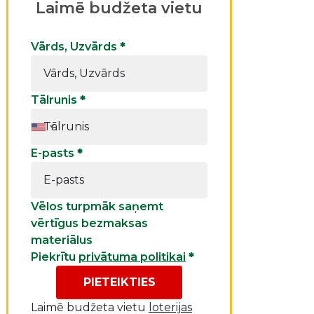
Laimē budžeta vietu
Vārds, Uzvārds
*
Tālrunis
*
E-pasts
*
Vēlos turpmāk saņemt
vērtīgus bezmaksas
materiālus
Piekrītu
privātuma politikai
*
PIETEIKTIES
Laimē budžeta vietu
loterijas