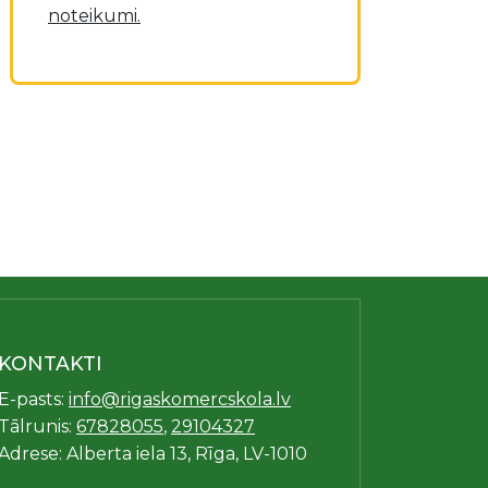
noteikumi.
KONTAKTI
E-pasts:
info@rigaskomercskola.lv
Tālrunis:
67828055
,
29104327
Adrese: Alberta iela 13, Rīga, LV-1010