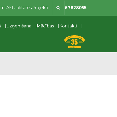
ums
Aktualitātes
Projekti
67828055
ā
Uzņemšana
Mācības
Kontakti