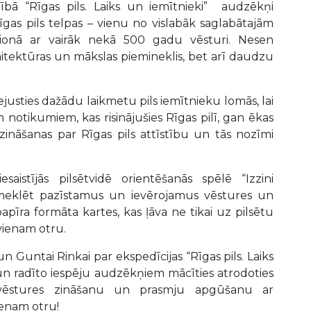
rbībā “Rīgas pils. Laiks un iemītnieki” audzēkņi
īgas pils telpas – vienu no vislabāk saglabātajām
ģionā ar vairāk nekā 500 gadu vēsturi. Nesen
arhitektūras un mākslas piemineklis, bet arī daudzu
.
iejusties dažādu laikmetu pils iemītnieku lomās, lai
notikumiem, kas risinājušies Rīgas pilī, gan ēkas
zināšanas par Rīgas pils attīstību un tās nozīmi
saistījās pilsētvidē orientēšanās spēlē “Izzini
 meklēt pazīstamus un ievērojamus vēstures un
pīra formāta kartes, kas ļāva ne tikai uz pilsētu
t vienam otru.
 Guntai Rinkai par ekspedīcijas “Rīgas pils. Laiks
un radīto iespēju audzēkņiem mācīties atrodoties
ot vēstures zināšanu un prasmju apgūšanu ar
ienam otru!