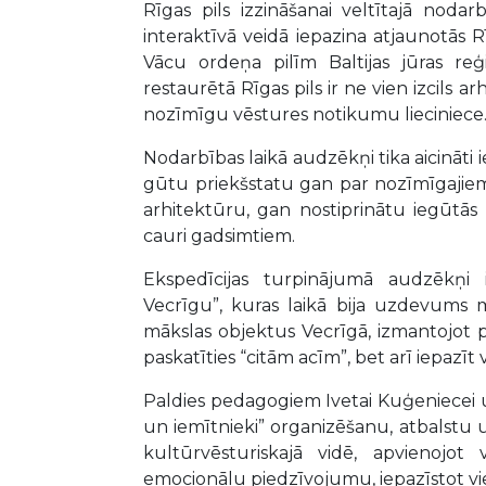
Rīgas pils izzināšanai veltītajā noda
interaktīvā veidā iepazina atjaunotās R
Vācu ordeņa pilīm Baltijas jūras re
restaurētā Rīgas pils ir ne vien izcils 
nozīmīgu vēstures notikumu lieciniece
Nodarbības laikā audzēkņi tika aicināti 
gūtu priekšstatu gan par nozīmīgajiem 
arhitektūru, gan nostiprinātu iegūtās 
cauri gadsimtiem.
Ekspedīcijas turpinājumā audzēkņi ie
Vecrīgu”, kuras laikā bija uzdevums
mākslas objektus Vecrīgā, izmantojot pa
paskatīties “citām acīm”, bet arī iepazī
Paldies pedagogiem Ivetai Kuģeniecei un
un iemītnieki” organizēšanu, atbalstu 
kultūrvēsturiskajā vidē, apvienoj
emocionālu piedzīvojumu, iepazīstot v