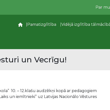
Par m
–
Pamatizglītība
Vidējā izglītība tālmācīb
ēsturi un Vecrīgu!
kola” 10. – 12.klašu audzēkņi kopā ar pedagogiem
 Laiks un iemītnieki” uz Latvijas Nacionālo Vēstures