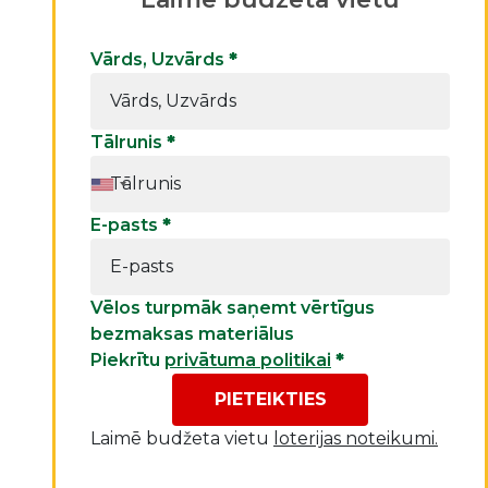
Vārds, Uzvārds
*
Tālrunis
*
E-pasts
*
Vēlos turpmāk saņemt vērtīgus
bezmaksas materiālus
Piekrītu
privātuma politikai
*
PIETEIKTIES
Laimē budžeta vietu
loterijas noteikumi.