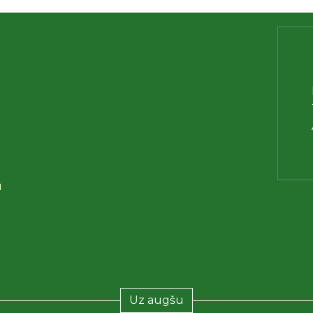
u
Uz augšu