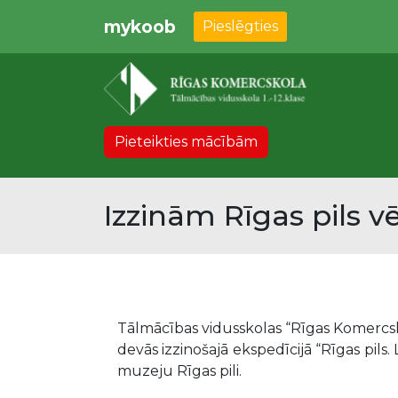
mykoob
Pieslēgties
Pieteikties mācībām
Izzinām Rīgas pils v
Tālmācības vidusskolas “Rīgas Komercs
devās izzinošajā ekspedīcijā “Rīgas pils.
muzeju Rīgas pili.