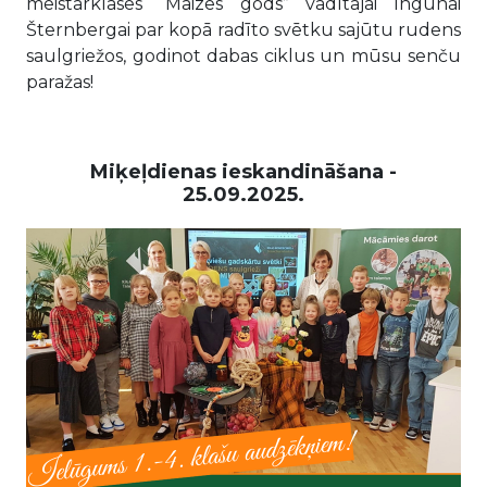
meistarklases “Maizes gods” vadītājai Ingūnai
Šternbergai par kopā radīto svētku sajūtu rudens
saulgriežos, godinot dabas ciklus un mūsu senču
paražas!
Miķeļdienas ieskandināšana -
25.09.2025.