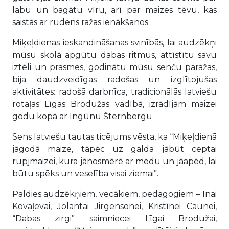
labu un bagātu vīru, arī par maizes tēvu, kas
saistās ar rudens ražas ienākšanos.
Miķeļdienas ieskandināšanas svinībās, lai audzēkņi
mūsu skolā apgūtu dabas ritmus, attīstītu savu
iztēli un prasmes, godinātu mūsu senču paražas,
bija daudzveidīgas radošas un izglītojušas
aktivitātes: radošā darbnīca, tradicionālās latviešu
rotaļas Līgas Brodužas vadībā, izrādījām maizei
godu kopā ar Ingūnu Šternbergu.
Sens latviešu tautas ticējums vēsta, ka “Miķeļdienā
jāgodā maize, tāpēc uz galda jābūt ceptai
rupjmaizei, kura jānosmērē ar medu un jāapēd, lai
būtu spēks un veselība visai ziemai”.
Paldies audzēkņiem, vecākiem, pedagogiem – Inai
Kovaļevai, Jolantai Jirgensonei, Kristīnei Caunei,
“Dabas zirgi” saimniecei Līgai Brodužai,