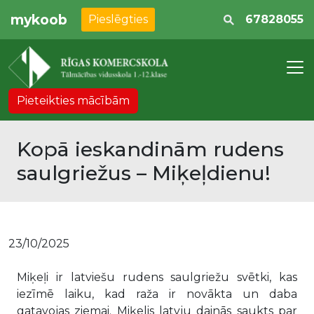
mykoob
Pieslēgties
67828055
Pieteikties mācībām
Kopā ieskandinām rudens
saulgriežus – Miķeļdienu!
23/10/2025
Miķeļi ir latviešu rudens saulgriežu svētki, kas
iezīmē laiku, kad raža ir novākta un daba
gatavojas ziemai. Miķelis latvju dainās saukts par