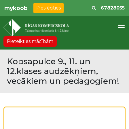
mykoob
Pieslēgties
67828055
Pieteikties mācībām
Kopsapulce 9., 11. un
12.klases audzēkņiem,
vecākiem un pedagogiem!