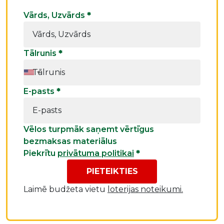
Vārds, Uzvārds
*
Tālrunis
*
E-pasts
*
Vēlos turpmāk saņemt vērtīgus
bezmaksas materiālus
Piekrītu
privātuma politikai
*
PIETEIKTIES
Laimē budžeta vietu
loterijas noteikumi.