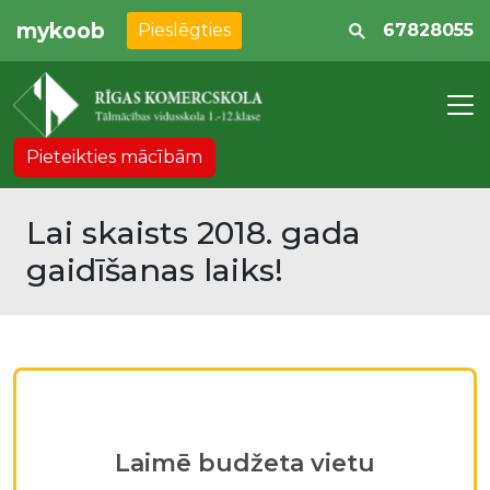
mykoob
Pieslēgties
67828055
Pieteikties mācībām
Lai skaists 2018. gada
gaidīšanas laiks!
Laimē budžeta vietu