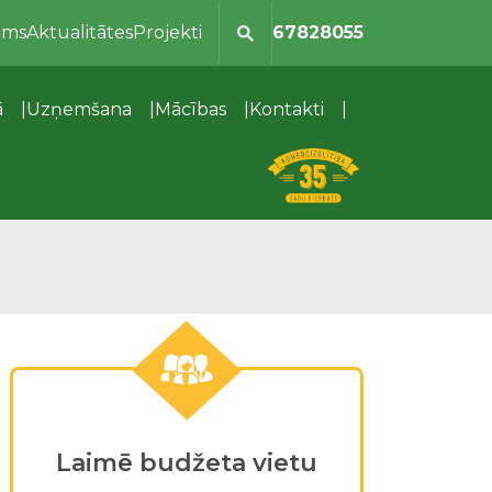
ums
Aktualitātes
Projekti
67828055
ā
Uzņemšana
Mācības
Kontakti
Laimē budžeta vietu