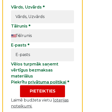
Vārds, Uzvārds
*
Tālrunis
*
E-pasts
*
Vēlos turpmāk saņemt
vērtīgus bezmaksas
materiālus
Piekrītu
privātuma politikai
*
PIETEIKTIES
Laimē budžeta vietu
loterijas
noteikumi.