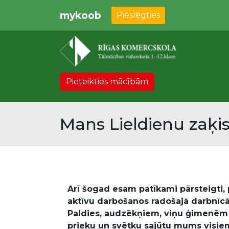
mykoob
Pieslēgties
Pieteikties mācībām
Mans Lieldienu zaķi
Arī šogad esam patīkami pārsteigti
aktīvu darbošanos radošajā darbnīcā
Paldies, audzēkņiem, viņu ģimenēm u
prieku un svētku sajūtu mums visie