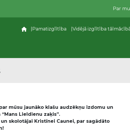
Par m
–
Pamatizglītība
Vidējā izglītība tālmācīb
s
, par mūsu jaunāko klašu audzēkņu izdomu un
 “Mans Lieldienu zaķis”.
n skolotājai Kristīnei Caunei, par sagādāto
m!