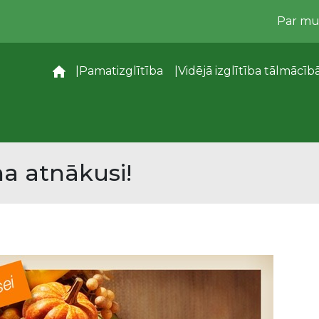
Par m
–
Pamatizglītība
Vidējā izglītība tālmācīb
a atnākusi!