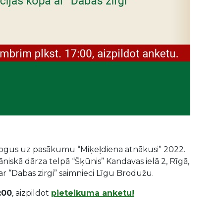
!
gus uz pasākumu “Miķeļdiena atnākusi” 2022.
niskā dārza telpā “Šķūnis” Kandavas ielā 2, Rīgā,
ar “Dabas zirgi” saimnieci Līgu Brodužu.
7:00
, aizpildot
pieteikuma anketu!