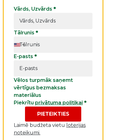
Vārds, Uzvārds
*
Tālrunis
*
E-pasts
*
Vēlos turpmāk saņemt
vērtīgus bezmaksas
materiālus
Piekrītu
privātuma politikai
*
PIETEIKTIES
Laimē budžeta vietu
loterijas
noteikumi.