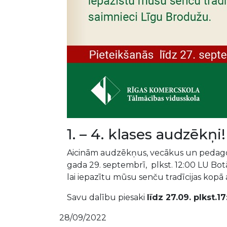
1. – 4. klases audzēkņi
Aicinām audzēkņus, vecākus un pedago
gada 29. septembrī, plkst. 12:00 LU Botā
lai iepazītu mūsu senču tradīcijas kopā 
Savu dalību piesaki
līdz 27.09. plkst.1
28/09/2022