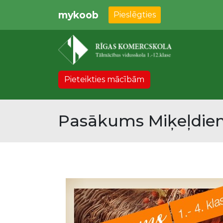
mykoob
Pieslēgties
Pieteikties mācībām
Pasākums Miķeļdien