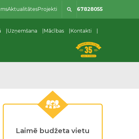
ums
Aktualitātes
Projekti
67828055
ā
Uzņemšana
Mācības
Kontakti
Laimē budžeta vietu