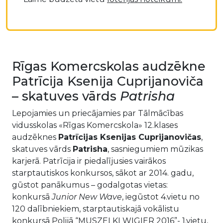
Rīgas Komercskolas audzēkne
Patrīcija Ksenija Cuprijanoviča
– skatuves vārds
Patrisha
Lepojamies un priecājamies par Tālmācības
vidusskolas «Rīgas Komercskola» 12.klases
audzēknes
Patrīcijas Ksenijas Cuprijanovičas
,
skatuves vārds
Patrisha
, sasniegumiem mūzikas
karjerā. Patrīcija ir piedalījusies vairākos
starptautiskos konkursos, sākot ar 2014. gadu,
gūstot panākumus – godalgotas vietas:
konkursā
Junior New Wave
, iegūstot 4.vietu no
120 dalībniekiem, starptautiskajā vokālistu
konkursā Polijā “MUSZELKI WIGIER 2016”- 1.vietu,