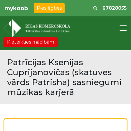
mykoob
Pieslēgties
67828055
Pieteikties mācībām
Patrīcijas Ksenijas
Cuprijanovičas (skatuves
vārds Patrisha) sasniegumi
mūzikas karjerā