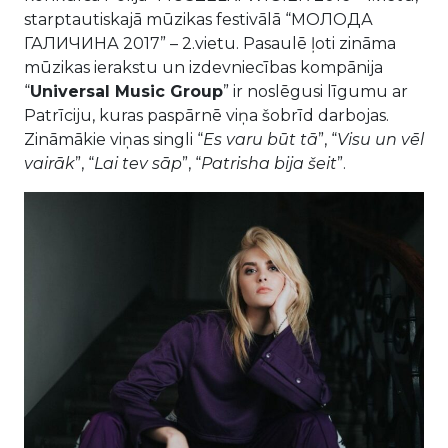
starptautiskajā mūzikas festivālā “МОЛОДА
ГАЛИЧИНА 2017” – 2.vietu. Pasaulē ļoti zināma
mūzikas ierakstu un izdevniecības kompānija
“
Universal Music Group
” ir noslēgusi līgumu ar
Patrīciju, kuras paspārnē viņa šobrīd darbojas.
Zināmākie viņas singli “
Es varu būt tā
”, “
Visu un vēl
vairāk
”, “
Lai tev sāp
”, “
Patrisha bija šeit
”.