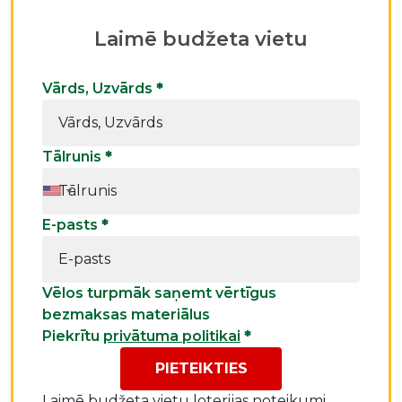
Laimē budžeta vietu
Vārds, Uzvārds
*
Tālrunis
*
E-pasts
*
Vēlos turpmāk saņemt vērtīgus
bezmaksas materiālus
Piekrītu
privātuma politikai
*
PIETEIKTIES
Laimē budžeta vietu
loterijas noteikumi.