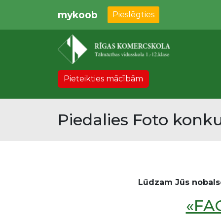
mykoob
Pieslēgties
Pieteikties mācībām
Piedalies Foto konku
Lūdzam Jūs nobals
«FA