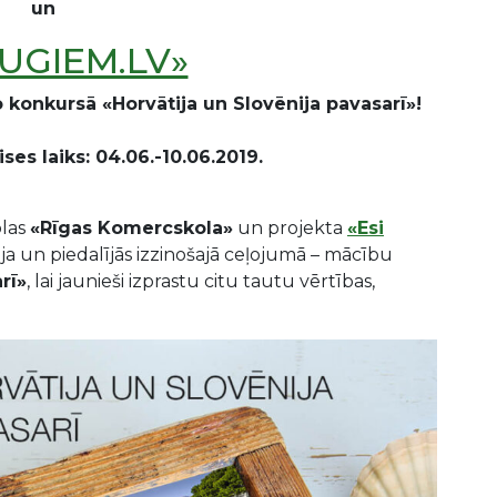
un
UGIEM.LV»
o konkursā «Horvātija un Slovēnija pavasarī»!
ses laiks: 04.06.-10.06.2019.
olas
«Rīgas Komercskola»
un projekta
«Esi
ja un piedalījās izzinošajā ceļojumā – mācību
rī»
, lai jaunieši izprastu citu tautu vērtības,