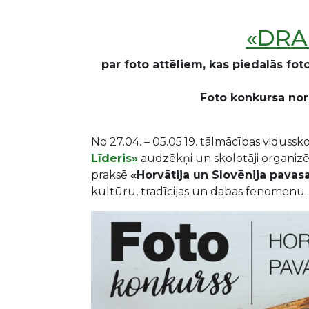
«DRA
par foto attēliem, kas piedalās fot
Foto konkursa nori
No 27.04. – 05.05.19. tālmācības vidussk
Līderis»
audzēkņi un skolotāji organizē
praksē
«Horvātija un Slovēnija pavasa
kultūru, tradīcijas un dabas fenomenu.