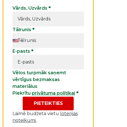
Vārds, Uzvārds
*
Tālrunis
*
E-pasts
*
Vēlos turpmāk saņemt
vērtīgus bezmaksas
materiālus
Piekrītu
privātuma politikai
*
PIETEIKTIES
Laimē budžeta vietu
loterijas
noteikumi.