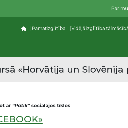
Par m
–
Pamatizglītība
Vidējā izglītība tālmācīb
rsā «Horvātija un Slovēnija 
ot ar
“Patīk”
sociālajos tīklos
CEBOOK»