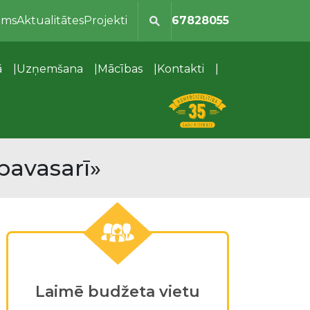
ums
Aktualitātes
Projekti
67828055
ā
Uzņemšana
Mācības
Kontakti
pavasarī»
Laimē budžeta vietu