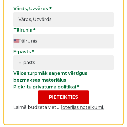
Vārds, Uzvārds
*
Tālrunis
*
E-pasts
*
Vēlos turpmāk saņemt vērtīgus
bezmaksas materiālus
Piekrītu
privātuma politikai
*
PIETEIKTIES
Laimē budžeta vietu
loterijas noteikumi.