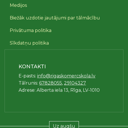
Medijos
Biežāk uzdotie jautājumi par tālmācību
Privātuma politika
Sīkdatņu politika
KONTAKTI
E-pasts:
info@rigaskomercskola.lv
Tālrunis:
67828055
,
29104327
Adrese: Alberta iela 13, Rīga, LV-1010
Uz augšu