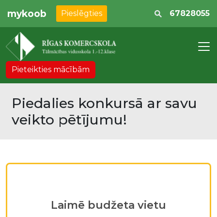
mykoob
Pieslēgties
67828055
Pieteikties mācībām
Piedalies konkursā ar savu
veikto pētījumu!
Laimē budžeta vietu