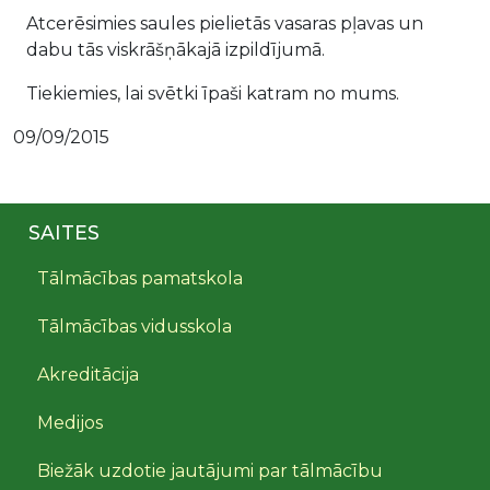
Atcerēsimies saules pielietās vasaras pļavas un
dabu tās viskrāšņākajā izpildījumā.
Tiekiemies, lai svētki īpaši katram no mums.
09/09/2015
SAITES
Tālmācības pamatskola
Tālmācības vidusskola
Akreditācija
Medijos
Biežāk uzdotie jautājumi par tālmācību