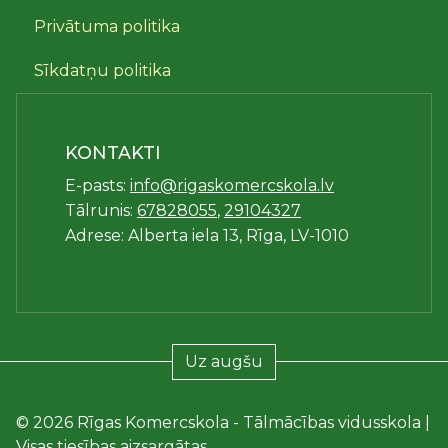
Privātuma politika
Sīkdatņu politika
KONTAKTI
E-pasts:
info@rigaskomercskola.lv
Tālrunis:
67828055
,
29104327
Adrese: Alberta iela 13, Rīga, LV-1010
Uz augšu
© 2026 Rīgas Komercskola - Tālmācības vidusskola |
Visas tiesības aizsargātas.