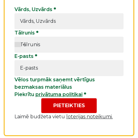
Vārds, Uzvārds
*
Tālrunis
*
E-pasts
*
Vēlos turpmāk saņemt vērtīgus
bezmaksas materiālus
Piekrītu
privātuma politikai
*
PIETEIKTIES
Laimē budžeta vietu
loterijas noteikumi.