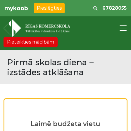
mykoob
Pieslēgties
67828055
Pieteikties mācībām
Pirmā skolas diena –
izstādes atklāšana
Laimē budžeta vietu