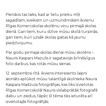
Pienācis tas laiks, kad ar lielu prieku mīļi
sagaidīsim, sveiksim un uzmundrināsim ikvienu
Rīgas Komercskolas skolēnu viņu pirmajā skolas
dienā. Gan tiem, kuru dzīve mūsu skolā turpinās,
gan tiem, kuri uzsāk skolas gaitas kā jaunu
piedzīvojumu.
Par godu pirmajai skolas dienai mūsu skolēns –
Nauris Kaspars Mazulis ir sagatavojis brīnišķīgus
foto darbus, kas rotās mūsu sienas.
12. septembra rītā ikviens interesents laipni
aicināts aplūkot mūsu talantīgā skolnieka Naura
Kaspara Madzuļa fotogrāfijas, kas tiks izvietotas
Rīgas Komercskolā! Nauris vislabprātāk fotografē
dabu un ziedus, tāpēc šī tēma tiks ieturēta arī
izvietotajās fotogrāfijās.