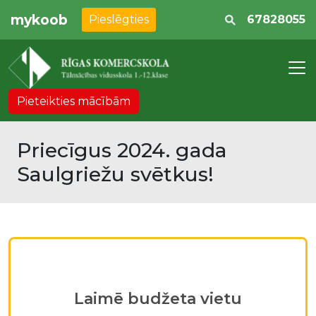
mykoob
Pieslēgties
67828055
Pieteikties mācībām
Priecīgus 2024. gada
Saulgriežu svētkus!
Laimē budžeta vietu