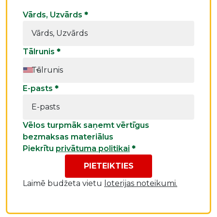
Vārds, Uzvārds
*
Tālrunis
*
E-pasts
*
Vēlos turpmāk saņemt vērtīgus
bezmaksas materiālus
Piekrītu
privātuma politikai
*
PIETEIKTIES
Laimē budžeta vietu
loterijas noteikumi.