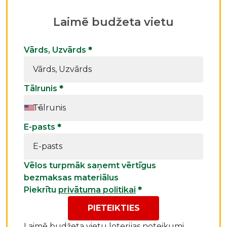
Laimē budžeta vietu
Vārds, Uzvārds
*
Tālrunis
*
E-pasts
*
Vēlos turpmāk saņemt vērtīgus
bezmaksas materiālus
Piekrītu
privātuma politikai
*
PIETEIKTIES
Laimē budžeta vietu
loterijas noteikumi.