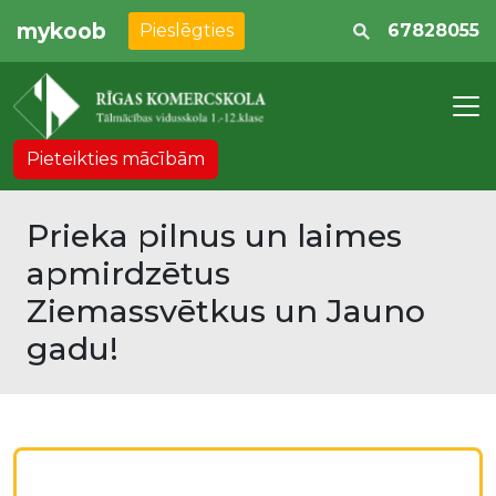
mykoob
Pieslēgties
67828055
Pieteikties mācībām
Prieka pilnus un laimes
apmirdzētus
Ziemassvētkus un Jauno
gadu!