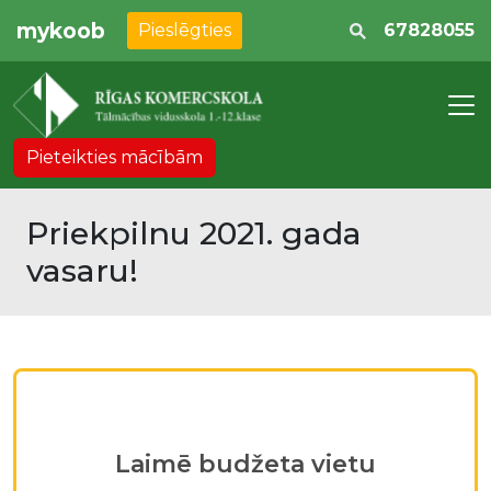
mykoob
Pieslēgties
67828055
Pieteikties mācībām
Priekpilnu 2021. gada
vasaru!
Laimē budžeta vietu