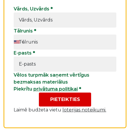
Vārds, Uzvārds
*
Tālrunis
*
E-pasts
*
Vēlos turpmāk saņemt vērtīgus
bezmaksas materiālus
Piekrītu
privātuma politikai
*
PIETEIKTIES
Laimē budžeta vietu
loterijas noteikumi.