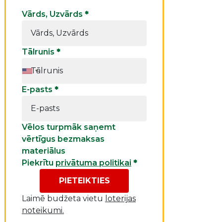
Vārds, Uzvārds
*
Tālrunis
*
E-pasts
*
Vēlos turpmāk saņemt
vērtīgus bezmaksas
materiālus
Piekrītu
privātuma politikai
*
PIETEIKTIES
Laimē budžeta vietu
loterijas
noteikumi.