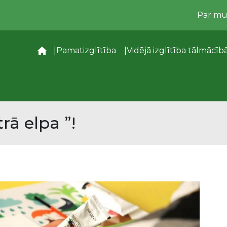
Par m
–
Pamatizglītība
Vidējā izglītība tālmācīb
rā elpa ”!