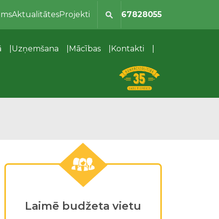
ums
Aktualitātes
Projekti
67828055
ā
Uzņemšana
Mācības
Kontakti
Laimē budžeta vietu