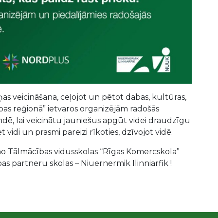
as veicināšana, ceļojot un pētot dabas, kultūras,
as reģionā” ietvaros organizējām radošās
ndē, lai veicinātu jauniešus apgūt videi draudzīgu
vidi un prasmi pareizi rīkoties, dzīvojot vidē.
no Tālmācības vidusskolas “Rīgas Komercskola”
as partneru skolas – Niuernermik Ilinniarfik !