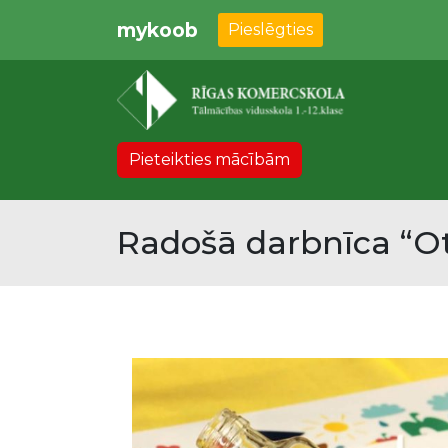
mykoob
Pieslēgties
Pieteikties mācībām
Radošā darbnīca “Ot