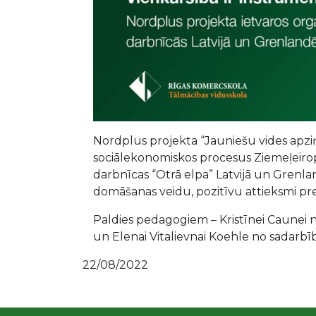
Nordplus projekta “Jauniešu vides apziņ
sociālekonomiskos procesus Ziemeļeirop
darbnīcas “Otrā elpa” Latvijā un Grenla
domāšanas veidu, pozitīvu attieksmi pret 
Paldies pedagogiem – Kristīnei Caunei 
un Elenai Vitalievnai Koehle no sadarbīb
22/08/2022