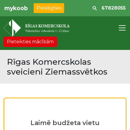
mykoob
Pieslēgties
67828055
Pieteikties mācībām
Rīgas Komercskolas
sveicieni Ziemassvētkos
Laimē budžeta vietu