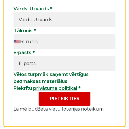
Vārds, Uzvārds
*
Tālrunis
*
E-pasts
*
Vēlos turpmāk saņemt vērtīgus
bezmaksas materiālus
Piekrītu
privātuma politikai
*
PIETEIKTIES
Laimē budžeta vietu
loterijas noteikumi.