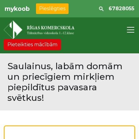
mykoob
Pieslēgties
67828055
Pieteikties mācībām
Saulainus, labām domām
un priecīgiem mirkļiem
piepildītus pavasara
svētkus!