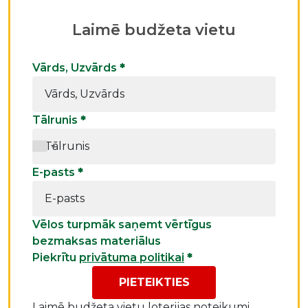
Laimē budžeta vietu
Vārds, Uzvārds
*
Tālrunis
*
E-pasts
*
Vēlos turpmāk saņemt vērtīgus
bezmaksas materiālus
Piekrītu
privātuma politikai
*
PIETEIKTIES
Laimē budžeta vietu
loterijas noteikumi.