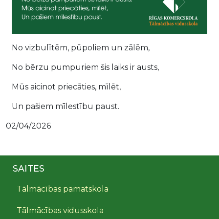
No vizbulītēm, pūpoliem un zālēm,
No bērzu pumpuriem šis laiks ir austs,
Mūs aicinot priecāties, mīlēt,
Un pašiem mīlestību paust.
02/04/2026
SAITES
Tālmācības pamatskola
Tālmācības vidusskola