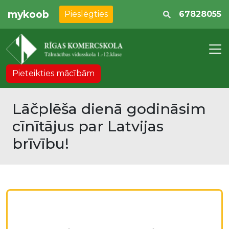
mykoob
Pieslēgties
67828055
Pieteikties mācībām
Lāčplēša dienā godināsim
cīnītājus par Latvijas
brīvību!