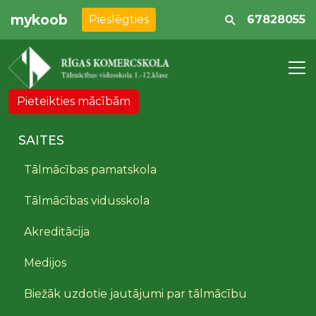
mykoob
Pieslēgties
67828055
Pieteikties mācībām
SAITES
Tālmācības pamatskola
Tālmācības vidusskola
Akreditācija
Medijos
Biežāk uzdotie jautājumi par tālmācību