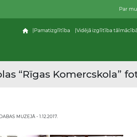
Par m
–
Pamatizglītība
Vidējā izglītība tālmācīb
las “Rīgas Komercskola” fot
BAS MUZEJĀ - 1.12.2017.