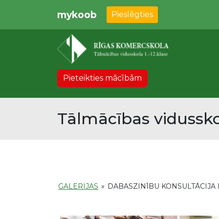
mykoob
Pieslēgties
Pieteikties mācībām
Tālmācības vidussko
GALERIJAS
»
DABASZINĪBU KONSULTĀCIJA DA