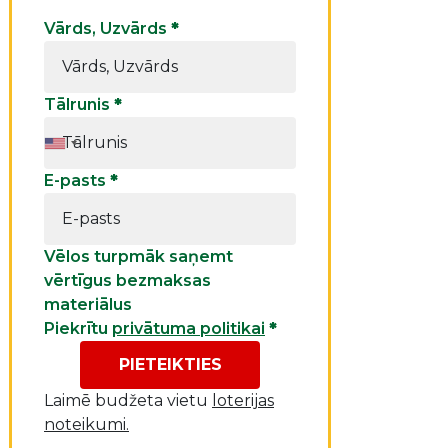
Vārds, Uzvārds
*
Tālrunis
*
E-pasts
*
Vēlos turpmāk saņemt
vērtīgus bezmaksas
materiālus
Piekrītu
privātuma politikai
*
PIETEIKTIES
Laimē budžeta vietu
loterijas
noteikumi.