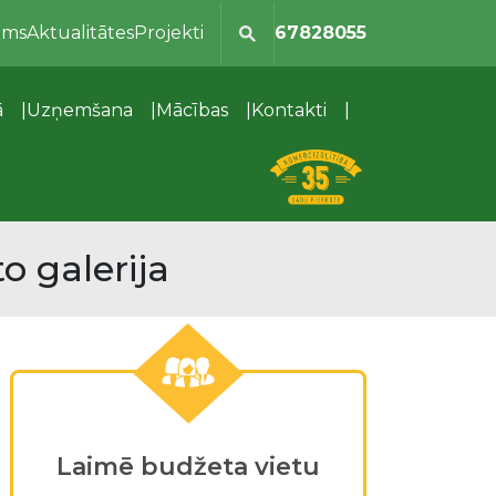
ums
Aktualitātes
Projekti
67828055
ā
Uzņemšana
Mācības
Kontakti
o galerija
Laimē budžeta vietu