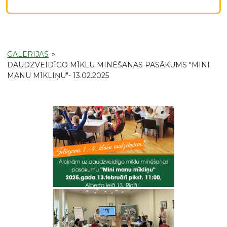
GALERIJAS
»
DAUDZVEIDĪGO MĪKLU MINĒŠANAS PASĀKUMS "MINI
MANU MĪKLIŅU"- 13.02.2025