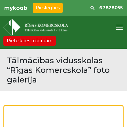
mykoob
Pieslēgties
67828055
Pieteikties mācībām
Tālmācības vidusskolas
“Rīgas Komercskola” foto
galerija