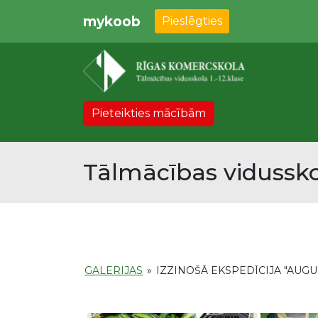
mykoob
Pieslēgties
Pieteikties mācībām
Tālmācības vidussko
GALERIJAS
»
IZZINOŠĀ EKSPEDĪCIJA "AUGU 