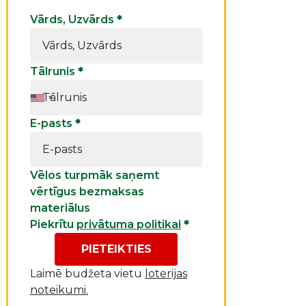
Vārds, Uzvārds
*
Tālrunis
*
E-pasts
*
Vēlos turpmāk saņemt
vērtīgus bezmaksas
materiālus
Piekrītu
privātuma politikai
*
PIETEIKTIES
Laimē budžeta vietu
loterijas
noteikumi.