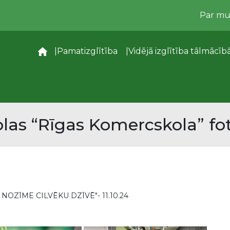
Par m
–
Pamatizglītība
Vidējā izglītība tālmācīb
las “Rīgas Komercskola” fot
NOZĪME CILVĒKU DZĪVĒ"- 11.10.24