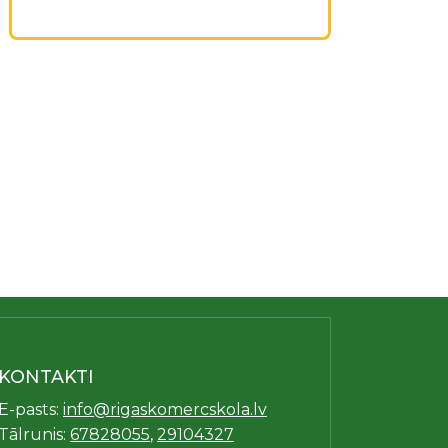
KONTAKTI
E-pasts:
info@rigaskomercskola.lv
Tālrunis:
67828055
,
29104327