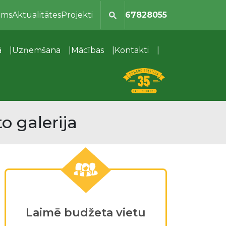
ums
Aktualitātes
Projekti
67828055
ā
Uzņemšana
Mācības
Kontakti
o galerija
Laimē budžeta vietu