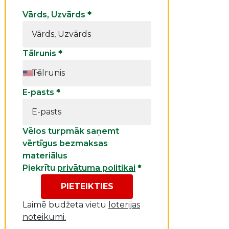
Vārds, Uzvārds
*
Tālrunis
*
E-pasts
*
Vēlos turpmāk saņemt
vērtīgus bezmaksas
materiālus
Piekrītu
privātuma politikai
*
PIETEIKTIES
Laimē budžeta vietu
loterijas
noteikumi.