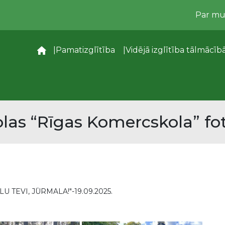
Par m
–
Pamatizglītība
Vidējā izglītība tālmācīb
las “Rīgas Komercskola” fot
U TEVI, JŪRMALA!"-19.09.2025.