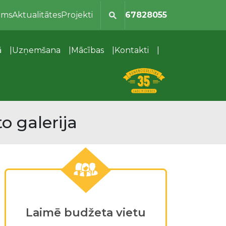
ums
Aktualitātes
Projekti
67828055
ā
Uzņemšana
Mācības
Kontakti
o galerija
Laimē budžeta vietu