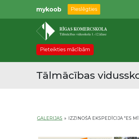
mykoob
Pieslēgties
Pieteikties mācībām
Tālmācības vidussko
GALERIJAS
»
IZZINOŠĀ EKSPEDĪCIJA "ES MĪL