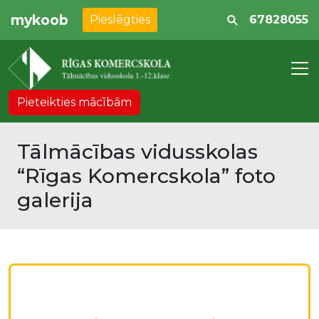
mykoob
Pieslēgties
67828055
Pieteikties mācībām
Tālmācības vidusskolas
“Rīgas Komercskola” foto
galerija