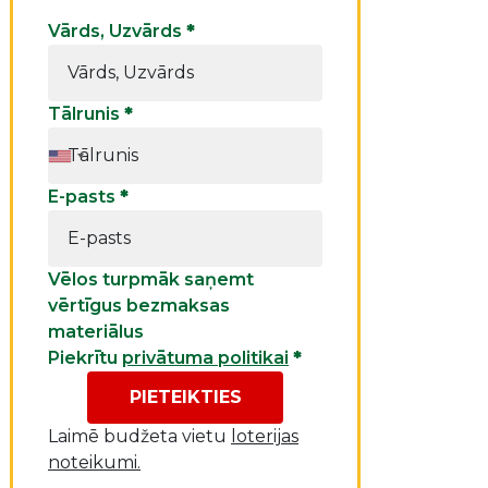
Vārds, Uzvārds
*
Tālrunis
*
E-pasts
*
Vēlos turpmāk saņemt
vērtīgus bezmaksas
materiālus
Piekrītu
privātuma politikai
*
PIETEIKTIES
Laimē budžeta vietu
loterijas
noteikumi.