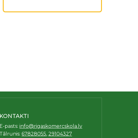
KONTAKTI
E-pasts:
info@rigaskomercskola.lv
Tālrunis:
67828055
,
29104327