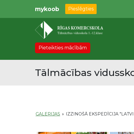
mykoob
Pieslēgties
Pieteikties mācībām
Tālmācības vidussko
GALERIJAS
»
IZZINOŠĀ EKSPEDĪCIJA "LATVI