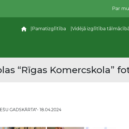
Par m
–
Pamatizglītība
Vidējā izglītība tālmācīb
las “Rīgas Komercskola” fot
EŠU GADSKĀRTA"- 18.04.2024