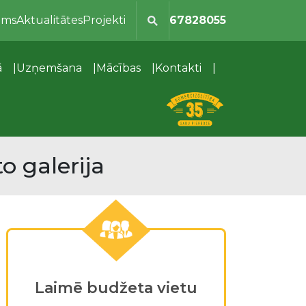
ums
Aktualitātes
Projekti
67828055
ā
Uzņemšana
Mācības
Kontakti
o galerija
Laimē budžeta vietu