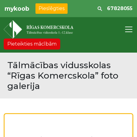
mykoob
Pieslēgties
67828055
Pieteikties mācībām
Tālmācības vidusskolas
“Rīgas Komercskola” foto
galerija