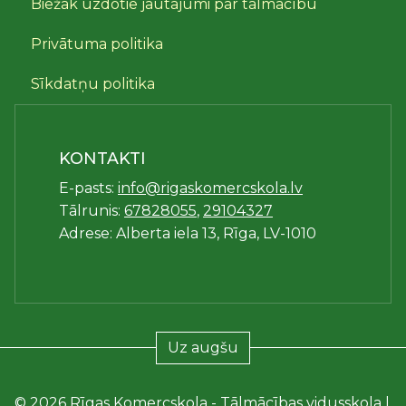
Biežāk uzdotie jautājumi par tālmācību
Privātuma politika
Sīkdatņu politika
KONTAKTI
E-pasts:
info@rigaskomercskola.lv
Tālrunis:
67828055
,
29104327
Adrese: Alberta iela 13, Rīga, LV-1010
Uz augšu
© 2026 Rīgas Komercskola - Tālmācības vidusskola |