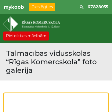
mykoob
Pieslēgties
67828055
Pieteikties mācībām
Tālmācības vidusskolas
“Rīgas Komercskola” foto
galerija