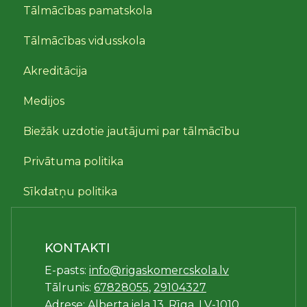
Tālmācības pamatskola
Tālmācības vidusskola
Akreditācija
Medijos
Biežāk uzdotie jautājumi par tālmācību
Privātuma politika
Sīkdatņu politika
KONTAKTI
E-pasts:
info@rigaskomercskola.lv
Tālrunis:
67828055
,
29104327
Adrese: Alberta iela 13, Rīga, LV-1010