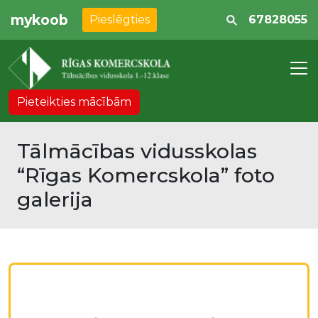
mykoob
Pieslēgties
67828055
Pieteikties mācībām
Tālmācības vidusskolas
“Rīgas Komercskola” foto
galerija