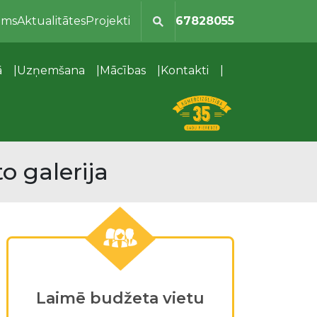
ums
Aktualitātes
Projekti
67828055
ā
Uzņemšana
Mācības
Kontakti
o galerija
Laimē budžeta vietu