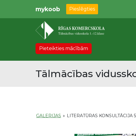
mykoob
Pieslēgties
Pieteikties mācībām
Tālmācības vidussko
GALERIJAS
»
LITERATŪRAS KONSULTĀCIJA 5.