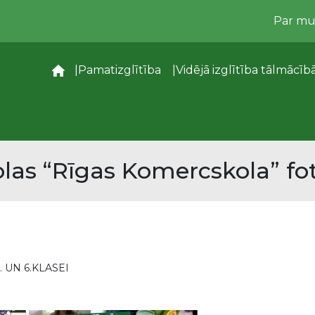
Par m
–
Pamatizglītība
Vidējā izglītība tālmācīb
las “Rīgas Komercskola” fot
 UN 6.KLASEI