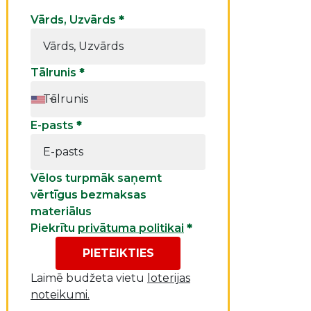
Vārds, Uzvārds
*
Tālrunis
*
E-pasts
*
Vēlos turpmāk saņemt
vērtīgus bezmaksas
materiālus
Piekrītu
privātuma politikai
*
PIETEIKTIES
Laimē budžeta vietu
loterijas
noteikumi.