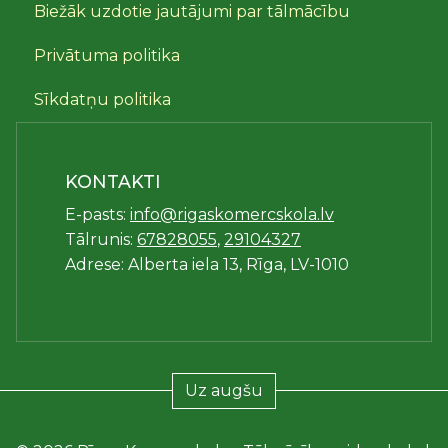
Biežāk uzdotie jautājumi par tālmācību
Privātuma politika
Sīkdatņu politika
KONTAKTI
E-pasts:
info@rigaskomercskola.lv
Tālrunis:
67828055
,
29104327
Adrese: Alberta iela 13, Rīga, LV-1010
Uz augšu