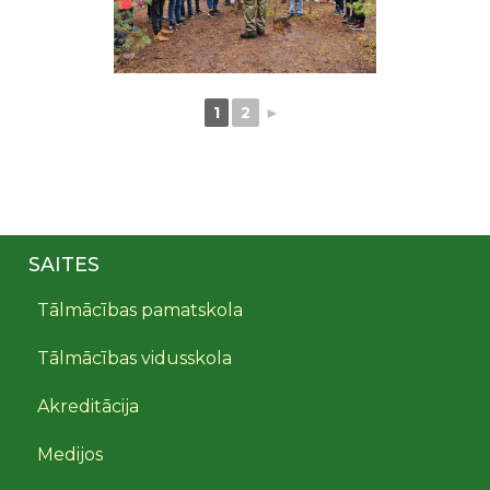
1
2
►
SAITES
Tālmācības pamatskola
Tālmācības vidusskola
Akreditācija
Medijos