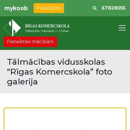
mykoob
Pieslēgties
67828055
Pieteikties mācībām
Tālmācības vidusskolas
“Rīgas Komercskola” foto
galerija