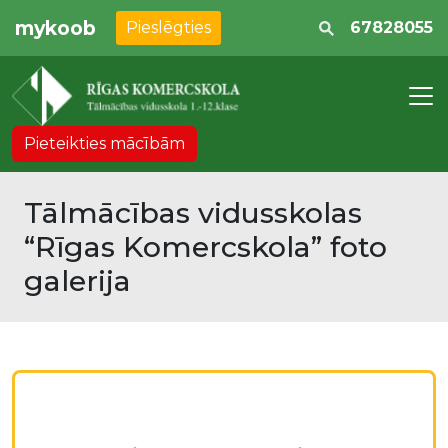
mykoob
Pieslēgties
67828055
Pieteikties mācībām
Tālmācības vidusskolas
“Rīgas Komercskola” foto
galerija