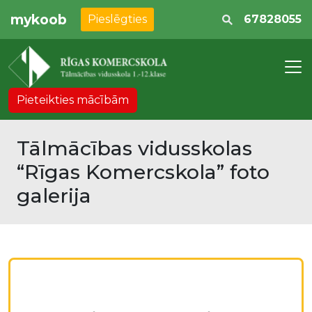
mykoob
Pieslēgties
67828055
Pieteikties mācībām
Tālmācības vidusskolas
“Rīgas Komercskola” foto
galerija