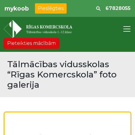
mykoob
Pieslēgties
67828055
Pieteikties mācībām
Tālmācības vidusskolas
“Rīgas Komercskola” foto
galerija