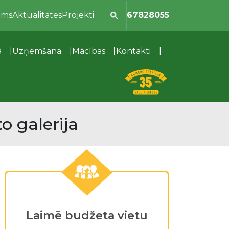
ums
Aktualitātes
Projekti
67828055
ā
Uzņemšana
Mācības
Kontakti
o galerija
Laimē budžeta vietu