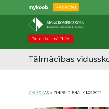
mykoob
Pieslēgties
Pieteikties mācībām
Tālmācības vidussko
GALERIJAS
»
ZINĪBU DIENA – 01.09.2022.