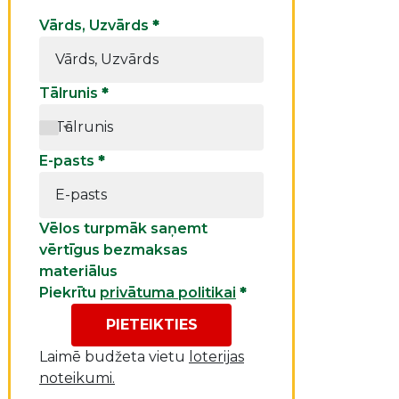
Vārds, Uzvārds
*
Tālrunis
*
E-pasts
*
Vēlos turpmāk saņemt
vērtīgus bezmaksas
materiālus
Piekrītu
privātuma politikai
*
PIETEIKTIES
Laimē budžeta vietu
loterijas
noteikumi.