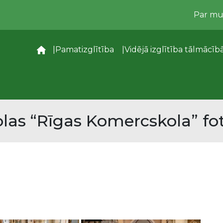
Par m
–
Pamatizglītība
Vidējā izglītība tālmācīb
las “Rīgas Komercskola” fot