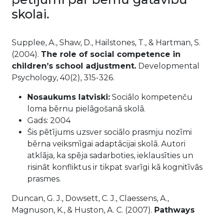
skolai.
Supplee, A., Shaw, D., Hailstones, T., & Hartman, S.
(2004).
The role of social competence in
children’s school adjustment.
Developmental
Psychology, 40(2), 315-326.
Nosaukums latviski:
Sociālo kompetenču
loma bērnu pielāgošanā skolā.
Gads: 2004
Šis pētījums uzsver sociālo prasmju nozīmi
bērna veiksmīgai adaptācijai skolā. Autori
atklāja, ka spēja sadarboties, ieklausīties un
risināt konfliktus ir tikpat svarīgi kā kognitīvās
prasmes.
Duncan, G. J., Dowsett, C. J., Claessens, A.,
Magnuson, K., & Huston, A. C. (2007).
Pathways