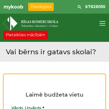
mykoob
Pieslēgties
67828055
Pieteikties mācībām
Vai bērns ir gatavs skolai?
Laimē budžeta vietu
Vārds, Uzvārds
*