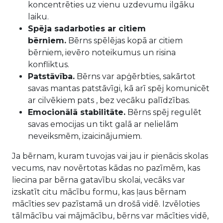
koncentrēties uz vienu uzdevumu ilgāku
laiku.
Spēja sadarboties ar citiem
bērniem.
Bērns spēlējas kopā ar citiem
bērniem, ievēro noteikumus un risina
konfliktus.
Patstāvība.
Bērns var apģērbties, sakārtot
savas mantas patstāvīgi, kā arī spēj komunicēt
ar cilvēkiem pats , bez vecāku palīdzības.
Emocionālā stabilitāte.
Bērns spēj regulēt
savas emocijas un tikt galā ar nelielām
neveiksmēm, izaicinājumiem.
Ja bērnam, kuram tuvojas vai jau ir pienācis skolas
vecums, nav novērtotas kādas no pazīmēm, kas
liecina par bērna gatavību skolai, vecāks var
izskatīt citu mācību formu, kas ļaus bērnam
mācīties sev pazīstamā un drošā vidē. Izvēloties
tālmācību vai mājmācību, bērns var mācīties vidē,