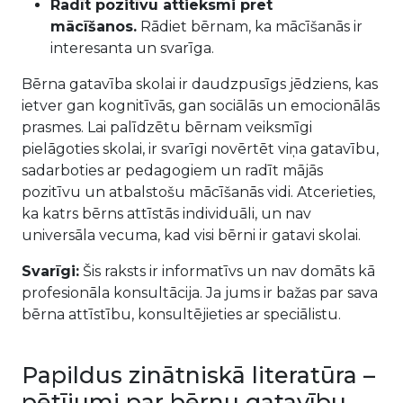
Radīt pozitīvu attieksmi pret
mācīšanos.
Rādiet bērnam, ka mācīšanās ir
interesanta un svarīga.
Bērna gatavība skolai ir daudzpusīgs jēdziens, kas
ietver gan kognitīvās, gan sociālās un emocionālās
prasmes. Lai palīdzētu bērnam veiksmīgi
pielāgoties skolai, ir svarīgi novērtēt viņa gatavību,
sadarboties ar pedagogiem un radīt mājās
pozitīvu un atbalstošu mācīšanās vidi. Atcerieties,
ka katrs bērns attīstās individuāli, un nav
universāla vecuma, kad visi bērni ir gatavi skolai.
Svarīgi:
Šis raksts ir informatīvs un nav domāts kā
profesionāla konsultācija. Ja jums ir bažas par sava
bērna attīstību, konsultējieties ar speciālistu.
Papildus zinātniskā literatūra –
pētījumi par bērnu gatavību