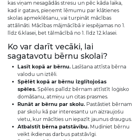
kas viņam nesagādās stresu un pēc kāda laika,
kad ir gatavs, pieņemt lēmumu par klātienes
skolas apmeklēšanu, vai turpināt mācības
attālināti. Mācības mājmācībā ir iespējamas no 1.
līdz 6.klasei, bet tālmācībā no 1. līdz 12.klasei.
Ko var darīt vecāki, lai
sagatavotu bērnu skolai?
Lasīt kopā ar bērnu.
Lasīšana attīsta bērna
valodu un iztēli.
Spēlēt kopā ar bērnu izglītojošas
spēles.
Spēles palīdz bērnam attīstīt loģisko
domāšanu, atmiņu un citas prasmes.
Runāt ar bērnu par skolu.
Pastāstiet bērnam
par skolu kā par interesantu un aizraujošu
vietu, kur mācīties un iepazīt jaunus draugus.
Atbalstīt bērna patstāvību.
Mudiniet bērnu
veikt ikdienas darbus patstāvīgi.