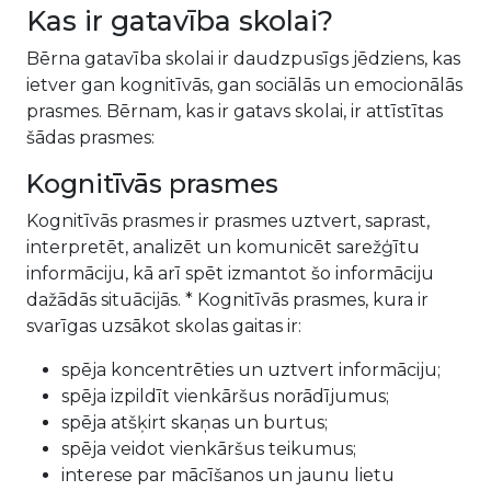
Kas ir gatavība skolai?
Bērna gatavība skolai ir daudzpusīgs jēdziens, kas
ietver gan kognitīvās, gan sociālās un emocionālās
prasmes. Bērnam, kas ir gatavs skolai, ir attīstītas
šādas prasmes:
Kognitīvās prasmes
Kognitīvās prasmes ir prasmes uztvert, saprast,
interpretēt, analizēt un komunicēt sarežģītu
informāciju, kā arī spēt izmantot šo informāciju
dažādās situācijās. * Kognitīvās prasmes, kura ir
svarīgas uzsākot skolas gaitas ir:
spēja koncentrēties un uztvert informāciju;
spēja izpildīt vienkāršus norādījumus;
spēja atšķirt skaņas un burtus;
spēja veidot vienkāršus teikumus;
interese par mācīšanos un jaunu lietu