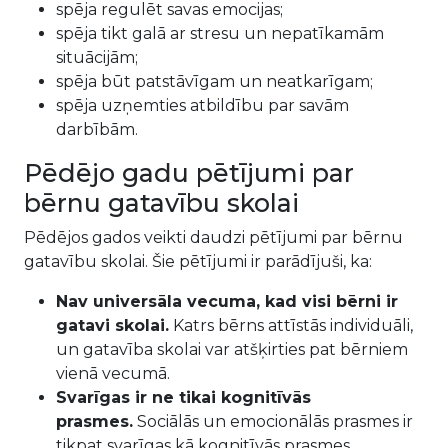
spēja regulēt savas emocijas;
spēja tikt galā ar stresu un nepatīkamām
situācijām;
spēja būt patstāvīgam un neatkarīgam;
spēja uzņemties atbildību par savām
darbībām.
Pēdējo gadu pētījumi par
bērnu gatavību skolai
Pēdējos gados veikti daudzi pētījumi par bērnu
gatavību skolai. Šie pētījumi ir parādījuši, ka:
Nav universāla vecuma, kad visi bērni ir
gatavi skolai.
Katrs bērns attīstās individuāli,
un gatavība skolai var atšķirties pat bērniem
vienā vecumā.
Svarīgas ir ne tikai kognitīvās
prasmes.
Sociālās un emocionālās prasmes ir
tikpat svarīgas kā kognitīvās prasmes