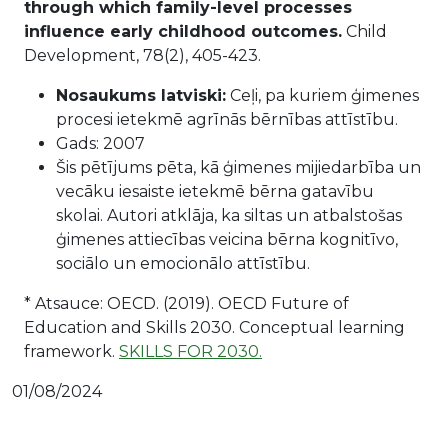
through which family-level processes
influence early childhood outcomes.
Child
Development, 78(2), 405-423.
Nosaukums latviski:
Ceļi, pa kuriem ģimenes
procesi ietekmē agrīnās bērnības attīstību.
Gads: 2007
Šis pētījums pēta, kā ģimenes mijiedarbība un
vecāku iesaiste ietekmē bērna gatavību
skolai. Autori atklāja, ka siltas un atbalstošas
ģimenes attiecības veicina bērna kognitīvo,
sociālo un emocionālo attīstību.
* Atsauce: OECD. (2019). OECD Future of
Education and Skills 2030. Conceptual learning
framework.
SKILLS FOR 2030.
01/08/2024