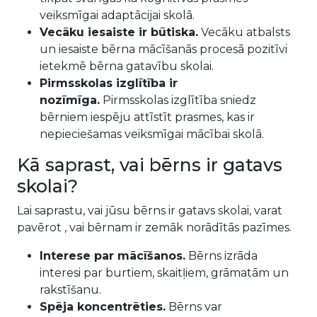
veiksmīgai adaptācijai skolā.
Vecāku iesaiste ir būtiska.
Vecāku atbalsts
un iesaiste bērna mācīšanās procesā pozitīvi
ietekmē bērna gatavību skolai.
Pirmsskolas izglītība ir
nozīmīga.
Pirmsskolas izglītība sniedz
bērniem iespēju attīstīt prasmes, kas ir
nepieciešamas veiksmīgai mācībai skolā.
Kā saprast, vai bērns ir gatavs
skolai?
Lai saprastu, vai jūsu bērns ir gatavs skolai, varat
pavērot , vai bērnam ir zemāk norādītās pazīmes.
Interese par mācīšanos.
Bērns izrāda
interesi par burtiem, skaitļiem, grāmatām un
rakstīšanu.
Spēja koncentrēties.
Bērns var