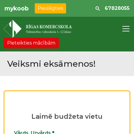
mykoob
Pieslēgties
67828055
Pieteikties mācībām
Veiksmi eksāmenos!
Laimē budžeta vietu
Vārds, Uzvārds
*