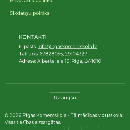
Privātuma politika
Sīkdatņu politika
KONTAKTI
E-pasts:
info@rigaskomercskola.lv
Tālrunis:
67828055
,
29104327
Adrese: Alberta iela 13, Rīga, LV-1010
Uz augšu
© 2026 Rīgas Komercskola - Tālmācības vidusskola |
Visas tiesības aizsargātas.