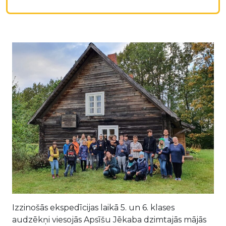
Izzinošās ekspedīcijas laikā 5. un 6. klases
audzēkņi viesojās Apsīšu Jēkaba dzimtajās mājās