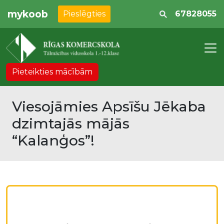
mykoob
Pieslēgties
67828055
Pieteikties mācībām
Viesojāmies Apsīšu Jēkaba
dzimtajās mājās
“Kalanģos”!