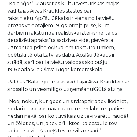
“Kalaņģos”, klausoties kultūrvēsturiskās mājas
vadītājas Aivas Kraukles stāstos par
rakstnieku.Apsīšu Jēkabs ir viens no latviešu
prozas veidotājiem 19. gs. otrajā pusē, kura
darbiem raksturīga reālistiska izteiksme, tajos
detalizēti aprakstīta sadzīves vide, pievērsta
uzmanība psiholoģiskajiem raksturojumiem,
poētiski tēlota Latvijas daba. Apsīšu Jēkabs ir
strādājis arī par latviešu valodas skolotāju
1916.gadā Viļa Olava Rīgas komercskolā.
Paldies “Kalanģu” mājas vadītājai Aivai Krauklei par
sirdssilto un viesmīlīgo uzņemšanu!Gūtā atziņa:
“Neej nekur, kur gods un sirdsapziņa tev liedz iet,
nedari nekā, kas nav caurcaurēm labs un patiess,
nedari nekā, par ko tuvākais uz tevi varētu raudāt
un žēloties, un ja tev arī liktos, ka pasaule tevi
tādā ceļā viļ – šis ceļš tevi nevils nekad.”